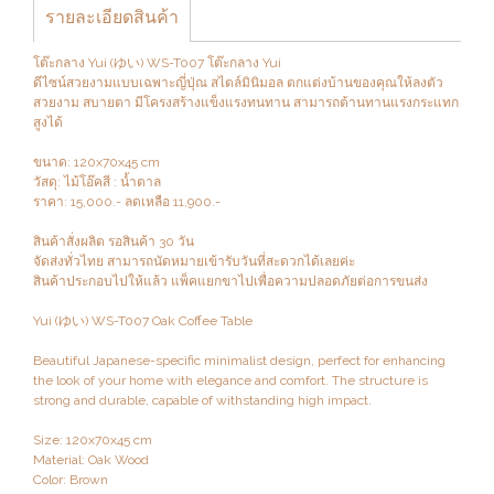
รายละเอียดสินค้า
โต๊ะกลาง Yui (ゆい) WS-T007 โต๊ะกลาง Yui
ดีไซน์สวยงามแบบเฉพาะญี่ปุ่ณ สไตล์มินิมอล ตกแต่งบ้านของคุณให้ลงตัว
สวยงาม สบายตา มีโครงสร้างแข็งแรงทนทาน สามารถต้านทานแรงกระแทก
สูงได้
ขนาด: 120x70x45 cm
วัสดุ: ไม้โอ๊คสี : น้ำตาล
ราคา: 15,000.- ลดเหลือ 11,900.-
สินค้าสั่งผลิต รอสินค้า 30 วัน
จัดส่งทั่วไทย สามารถนัดหมายเข้ารับวันที่สะดวกได้เลยค่ะ
สินค้าประกอบไปให้แล้ว แพ็คแยกขาไปเพื่อความปลอดภัยต่อการขนส่ง
Yui (ゆい) WS-T007 Oak Coffee Table
Beautiful Japanese-specific minimalist design, perfect for enhancing
the look of your home with elegance and comfort. The structure is
strong and durable, capable of withstanding high impact.
Size: 120x70x45 cm
Material: Oak Wood
Color: Brown