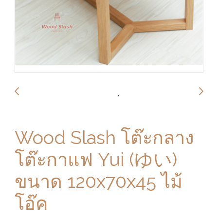
Wood Slash โต๊ะกลาง
โต๊ะกาแฟ Yui (ゆい)
ขนาด 120x70x45 ไม้
โอ๊ค