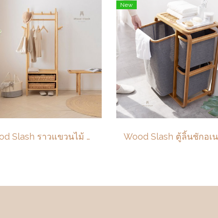
New
Wood Slash ราวแขวนไม้ รุ่น Haru (はる) ราวแขวนพร้อมชั้นใส่เสื้อผ้า ขนาด 79x45x173 ซม. ไม้แอช