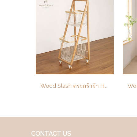
Wood Slash ตระกร้าผ้า Haru (はる) ตะกร้าอเนกประสงค์ 2 ชั้น ขนาด 119x46x39 ซม.
CONTACT US