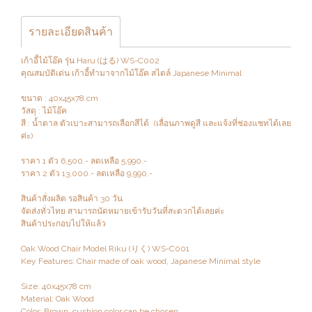
รายละเอียดสินค้า
เก้าอี้ไม้โอ๊ค รุ่น Haru (はる) WS-C002
คุณสมบัติเด่น เก้าอี้ทำมาจากไม้โอ๊ค สไตล์ Japanese Minimal
ขนาด : 40x45x78 cm
วัสดุ : ไม้โอ๊ค
สี : น้ำตาล ตัวเบาะสามารถเลือกสีได้ (เลื่อนภาพดูสี และแจ้งที่ช่องแชทได้เลย
ค่ะ)
ราคา 1 ตัว 6,500.- ลดเหลือ 5,990.-
ราคา 2 ตัว 13,000.- ลดเหลือ 9,990.-
สินค้าสั่งผลิต รอสินค้า 30 วัน
จัดส่งทั่วไทย สามารถนัดหมายเข้ารับวันที่สะดวกได้เลยค่ะ
สินค้าประกอบไปให้แล้ว
Oak Wood Chair Model Riku (りく) WS-C001
Key Features: Chair made of oak wood, Japanese Minimal style
Size: 40x45x78 cm
Material: Oak Wood
Color: Brown, cushion color can be chosen