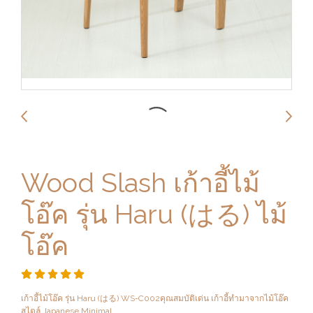
Wood Slash เก้าอี้ไม้
โอ๊ค รุ่น Haru (はる) ไม้
โอ๊ค
เก้าอี้ไม้โอ๊ค รุ่น Haru (はる) WS-C002คุณสมบัติเด่น เก้าอี้ทำมาจากไม้โอ๊ค
สไตล์ Japanese Minimal